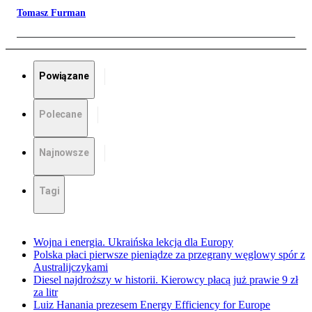
Tomasz Furman
Powiązane
Polecane
Najnowsze
Tagi
Wojna i energia. Ukraińska lekcja dla Europy
Polska płaci pierwsze pieniądze za przegrany węglowy spór z
Australijczykami
Diesel najdroższy w historii. Kierowcy płacą już prawie 9 zł
za litr
Luiz Hanania prezesem Energy Efficiency for Europe