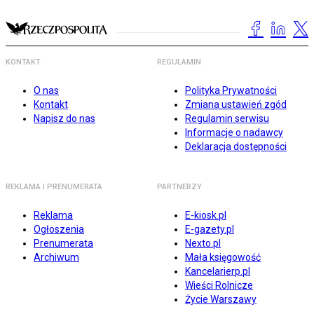
KONTAKT
REGULAMIN
O nas
Polityka Prywatności
Kontakt
Zmiana ustawień zgód
Napisz do nas
Regulamin serwisu
Informacje o nadawcy
Deklaracja dostępności
REKLAMA I PRENUMERATA
PARTNERZY
Reklama
E-kiosk.pl
Ogłoszenia
E-gazety.pl
Prenumerata
Nexto.pl
Archiwum
Mała księgowość
Kancelarierp.pl
Wieści Rolnicze
Życie Warszawy