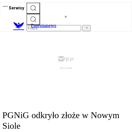
Serwisy
E
nergianews
PGNiG odkryło złoże w Nowym
Siole