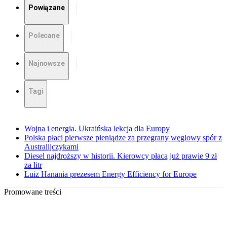
Powiązane
Polecane
Najnowsze
Tagi
Wojna i energia. Ukraińska lekcja dla Europy
Polska płaci pierwsze pieniądze za przegrany węglowy spór z
Australijczykami
Diesel najdroższy w historii. Kierowcy płacą już prawie 9 zł
za litr
Luiz Hanania prezesem Energy Efficiency for Europe
Promowane treści