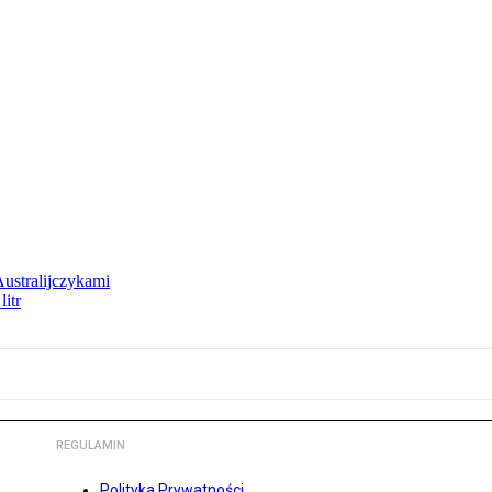
Australijczykami
litr
REGULAMIN
Polityka Prywatności