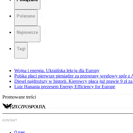
Polecane
Najnowsze
Tagi
Wojna i energia. Ukraińska lekcja dla Europy
Polska płaci pierwsze pieniądze za przegrany węglowy spór z 
Diesel najdroższy w historii. Kierowcy płacą już prawie 9 zł za 
Luiz Hanania prezesem Energy Efficiency for Europe
Promowane treści
KONTAKT
O nas