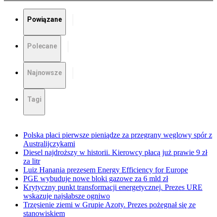
Powiązane
Polecane
Najnowsze
Tagi
Polska płaci pierwsze pieniądze za przegrany węglowy spór z
Australijczykami
Diesel najdroższy w historii. Kierowcy płacą już prawie 9 zł
za litr
Luiz Hanania prezesem Energy Efficiency for Europe
PGE wybuduje nowe bloki gazowe za 6 mld zł
Krytyczny punkt transformacji energetycznej. Prezes URE
wskazuje najsłabsze ogniwo
Trzęsienie ziemi w Grupie Azoty. Prezes pożegnał się ze
stanowiskiem