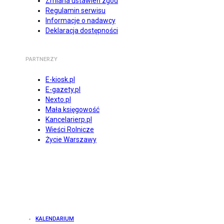
Zmiana ustawień zgód
Regulamin serwisu
Informacje o nadawcy
Deklaracja dostępności
PARTNERZY
E-kiosk.pl
E-gazety.pl
Nexto.pl
Mała księgowość
Kancelarierp.pl
Wieści Rolnicze
Życie Warszawy
KALENDARIUM