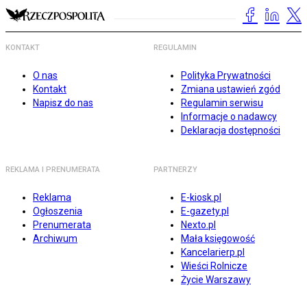
KONTAKT
REGULAMIN
O nas
Polityka Prywatności
Kontakt
Zmiana ustawień zgód
Napisz do nas
Regulamin serwisu
Informacje o nadawcy
Deklaracja dostępności
REKLAMA I PRENUMERATA
PARTNERZY
Reklama
E-kiosk.pl
Ogłoszenia
E-gazety.pl
Prenumerata
Nexto.pl
Archiwum
Mała księgowość
Kancelarierp.pl
Wieści Rolnicze
Życie Warszawy