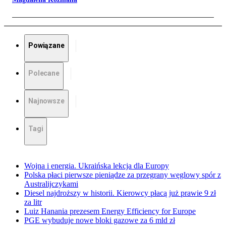
Powiązane
Polecane
Najnowsze
Tagi
Wojna i energia. Ukraińska lekcja dla Europy
Polska płaci pierwsze pieniądze za przegrany węglowy spór z
Australijczykami
Diesel najdroższy w historii. Kierowcy płacą już prawie 9 zł
za litr
Luiz Hanania prezesem Energy Efficiency for Europe
PGE wybuduje nowe bloki gazowe za 6 mld zł