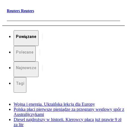
Reuters Reuters
Powiązane
Polecane
Najnowsze
Tagi
Wojna i energia. Ukraińska lekcja dla Europy
Polska płaci pierwsze pieniądze za przegrany węglowy spór z
Australijczykami
Diesel najdroższy w historii. Kierowcy płacą już prawie 9 zł
za litr