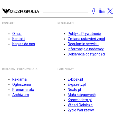
KONTAKT
REGULAMIN
O nas
Polityka Prywatności
Kontakt
Zmiana ustawień zgód
Napisz do nas
Regulamin serwisu
Informacje o nadawcy
Deklaracja dostępności
REKLAMA I PRENUMERATA
PARTNERZY
Reklama
E-kiosk.pl
Ogłoszenia
E-gazety.pl
Prenumerata
Nexto.pl
Archiwum
Mała księgowość
Kancelarierp.pl
Wieści Rolnicze
Życie Warszawy