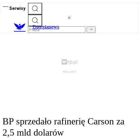
Serwisy
E
nergianews
BP sprzedało rafinerię Carson za
2,5 mld dolarów