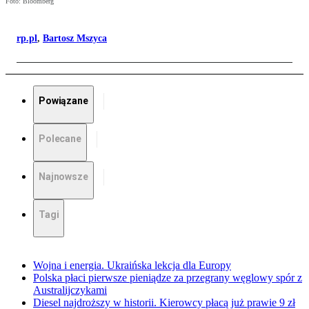
Foto: Bloomberg
rp.pl
,
Bartosz Mszyca
Powiązane
Polecane
Najnowsze
Tagi
Wojna i energia. Ukraińska lekcja dla Europy
Polska płaci pierwsze pieniądze za przegrany węglowy spór z
Australijczykami
Diesel najdroższy w historii. Kierowcy płacą już prawie 9 zł