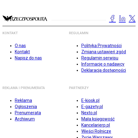
KONTAKT
REGULAMIN
O nas
Polityka Prywatności
Kontakt
Zmiana ustawień zgód
Napisz do nas
Regulamin serwisu
Informacje o nadawcy
Deklaracja dostępności
REKLAMA I PRENUMERATA
PARTNERZY
Reklama
E-kiosk.pl
Ogłoszenia
E-gazety.pl
Prenumerata
Nexto.pl
Archiwum
Mała księgowość
Kancelarierp.pl
Wieści Rolnicze
Życie Warszawy