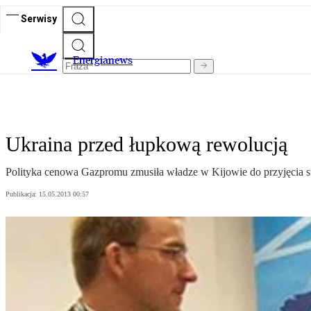
Serwisy
E
nergianews
Ukraina przed łupkową rewolucją
Polityka cenowa Gazpromu zmusiła władze w Kijowie do przyjęcia st
Publikacja:
15.05.2013 00:57