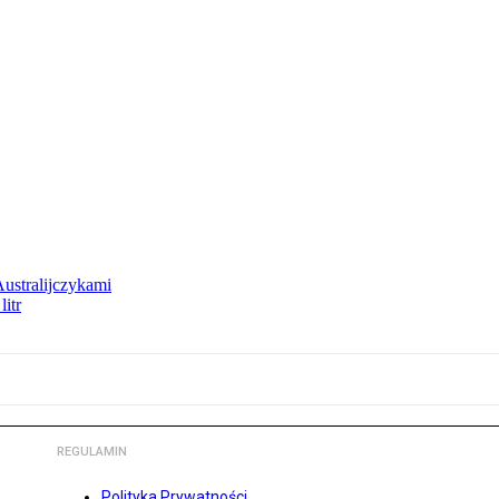
Australijczykami
litr
REGULAMIN
Polityka Prywatności