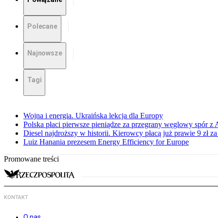
Polecane
Najnowsze
Tagi
Wojna i energia. Ukraińska lekcja dla Europy
Polska płaci pierwsze pieniądze za przegrany węglowy spór z 
Diesel najdroższy w historii. Kierowcy płacą już prawie 9 zł za 
Luiz Hanania prezesem Energy Efficiency for Europe
Promowane treści
KONTAKT
O nas