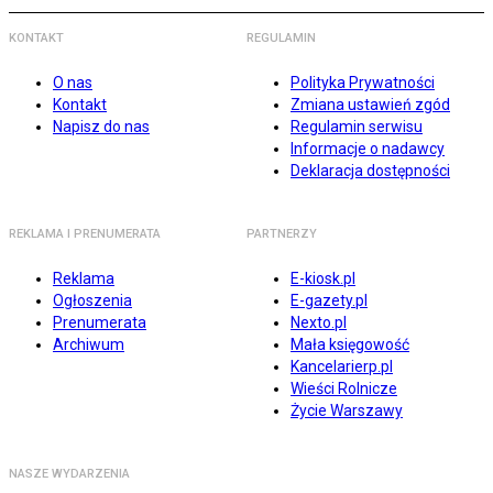
KONTAKT
REGULAMIN
O nas
Polityka Prywatności
Kontakt
Zmiana ustawień zgód
Napisz do nas
Regulamin serwisu
Informacje o nadawcy
Deklaracja dostępności
REKLAMA I PRENUMERATA
PARTNERZY
Reklama
E-kiosk.pl
Ogłoszenia
E-gazety.pl
Prenumerata
Nexto.pl
Archiwum
Mała księgowość
Kancelarierp.pl
Wieści Rolnicze
Życie Warszawy
NASZE WYDARZENIA