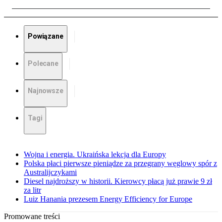
Powiązane
Polecane
Najnowsze
Tagi
Wojna i energia. Ukraińska lekcja dla Europy
Polska płaci pierwsze pieniądze za przegrany węglowy spór z
Australijczykami
Diesel najdroższy w historii. Kierowcy płacą już prawie 9 zł
za litr
Luiz Hanania prezesem Energy Efficiency for Europe
Promowane treści