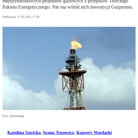
międzynarodowych projektów gazowych z przepisów Trzeciego
Pakietu Energetycznego. Nie ma wśród nich inwestycji Gazpromu.
Publikacja:
17.05.2013 17:05
Foto: Bloomberg
Karolina Sawicka
,
Iwona Trusewicz
,
Ksawery Wardacki