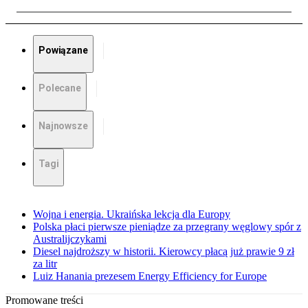
Powiązane
Polecane
Najnowsze
Tagi
Wojna i energia. Ukraińska lekcja dla Europy
Polska płaci pierwsze pieniądze za przegrany węglowy spór z
Australijczykami
Diesel najdroższy w historii. Kierowcy płacą już prawie 9 zł
za litr
Luiz Hanania prezesem Energy Efficiency for Europe
Promowane treści