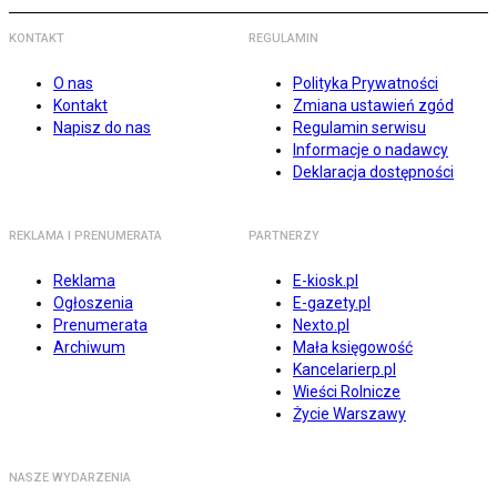
KONTAKT
REGULAMIN
O nas
Polityka Prywatności
Kontakt
Zmiana ustawień zgód
Napisz do nas
Regulamin serwisu
Informacje o nadawcy
Deklaracja dostępności
REKLAMA I PRENUMERATA
PARTNERZY
Reklama
E-kiosk.pl
Ogłoszenia
E-gazety.pl
Prenumerata
Nexto.pl
Archiwum
Mała księgowość
Kancelarierp.pl
Wieści Rolnicze
Życie Warszawy
NASZE WYDARZENIA