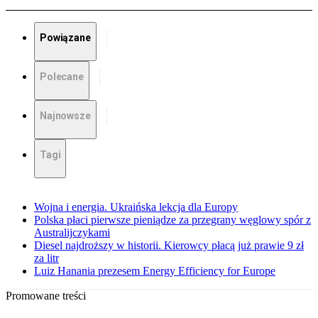
Powiązane
Polecane
Najnowsze
Tagi
Wojna i energia. Ukraińska lekcja dla Europy
Polska płaci pierwsze pieniądze za przegrany węglowy spór z
Australijczykami
Diesel najdroższy w historii. Kierowcy płacą już prawie 9 zł
za litr
Luiz Hanania prezesem Energy Efficiency for Europe
Promowane treści