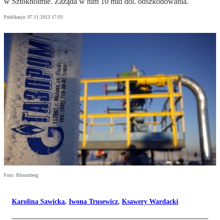
w Sztokholmie. Zażąda w nim 10 mld dol. odszkodowania.
Publikacja:
07.11.2013 17:03
Foto: Bloomberg
Karolina Sawicka
,
Iwona Trusewicz
,
Ksawery Wardacki