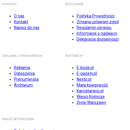
KONTAKT
REGULAMIN
O nas
Polityka Prywatności
Kontakt
Zmiana ustawień zgód
Napisz do nas
Regulamin serwisu
Informacje o nadawcy
Deklaracja dostępności
REKLAMA I PRENUMERATA
PARTNERZY
Reklama
E-kiosk.pl
Ogłoszenia
E-gazety.pl
Prenumerata
Nexto.pl
Archiwum
Mała księgowość
Kancelarierp.pl
Wieści Rolnicze
Życie Warszawy
NASZE WYDARZENIA