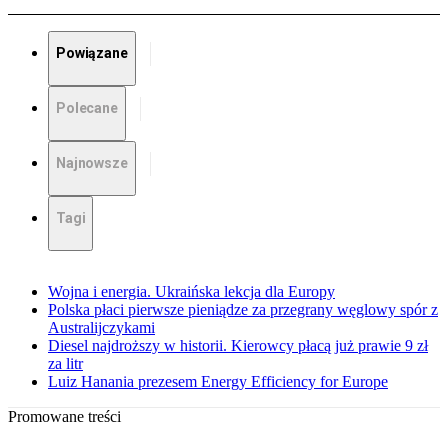
Powiązane
Polecane
Najnowsze
Tagi
Wojna i energia. Ukraińska lekcja dla Europy
Polska płaci pierwsze pieniądze za przegrany węglowy spór z
Australijczykami
Diesel najdroższy w historii. Kierowcy płacą już prawie 9 zł
za litr
Luiz Hanania prezesem Energy Efficiency for Europe
Promowane treści