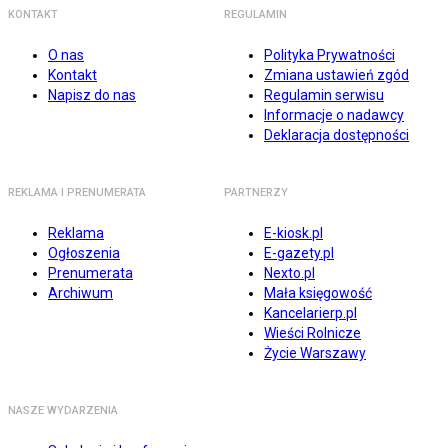
KONTAKT
REGULAMIN
O nas
Polityka Prywatności
Kontakt
Zmiana ustawień zgód
Napisz do nas
Regulamin serwisu
Informacje o nadawcy
Deklaracja dostępności
REKLAMA I PRENUMERATA
PARTNERZY
Reklama
E-kiosk.pl
Ogłoszenia
E-gazety.pl
Prenumerata
Nexto.pl
Archiwum
Mała księgowość
Kancelarierp.pl
Wieści Rolnicze
Życie Warszawy
NASZE WYDARZENIA