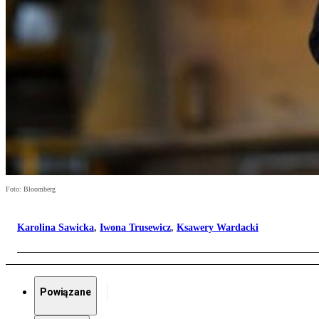
Foto: Bloomberg
Karolina Sawicka
,
Iwona Trusewicz
,
Ksawery Wardacki
Powiązane