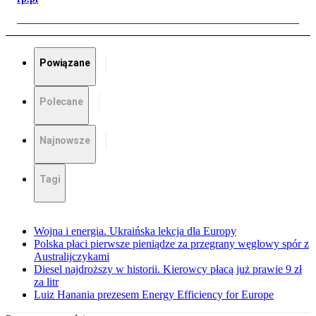
Powiązane
Polecane
Najnowsze
Tagi
Wojna i energia. Ukraińska lekcja dla Europy
Polska płaci pierwsze pieniądze za przegrany węglowy spór z
Australijczykami
Diesel najdroższy w historii. Kierowcy płacą już prawie 9 zł
za litr
Luiz Hanania prezesem Energy Efficiency for Europe