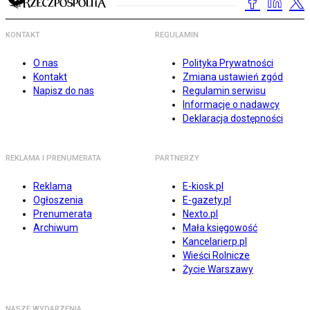
KONTAKT
REGULAMIN
O nas
Polityka Prywatności
Kontakt
Zmiana ustawień zgód
Napisz do nas
Regulamin serwisu
Informacje o nadawcy
Deklaracja dostępności
REKLAMA I PRENUMERATA
PARTNERZY
Reklama
E-kiosk.pl
Ogłoszenia
E-gazety.pl
Prenumerata
Nexto.pl
Archiwum
Mała księgowość
Kancelarierp.pl
Wieści Rolnicze
Życie Warszawy
NASZE WYDARZENIA