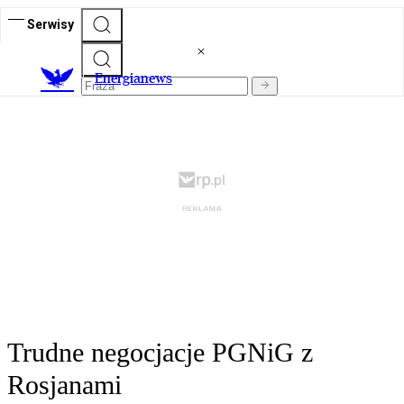
Serwisy
E
nergianews
Trudne negocjacje PGNiG z
Rosjanami