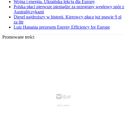
Wojna i energia. Ukraińska lekcja dla Europy
Polska płaci pierwsze pieniądze za przegrany węglowy spór z
Australijczykami
Diesel najdroższy w historii. Kierowcy płacą już prawie 9 zł
za litr
Luiz Hanania prezesem Energy Efficiency for Europe
Promowane treści