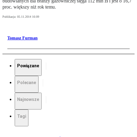
budowlanych dla branży gazowniczej sięga 112 mln zł i jest o 16,7
proc. większy niż rok temu.
Publikacja:
05.11.2014 16:09
Tomasz Furman
Powiązane
Polecane
Najnowsze
Tagi