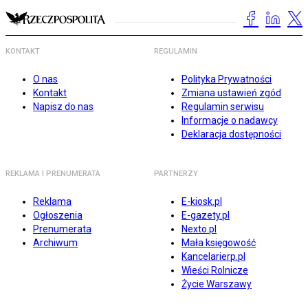
KONTAKT
REGULAMIN
O nas
Polityka Prywatności
Kontakt
Zmiana ustawień zgód
Napisz do nas
Regulamin serwisu
Informacje o nadawcy
Deklaracja dostępności
REKLAMA I PRENUMERATA
PARTNERZY
Reklama
E-kiosk.pl
Ogłoszenia
E-gazety.pl
Prenumerata
Nexto.pl
Archiwum
Mała księgowość
Kancelarierp.pl
Wieści Rolnicze
Życie Warszawy