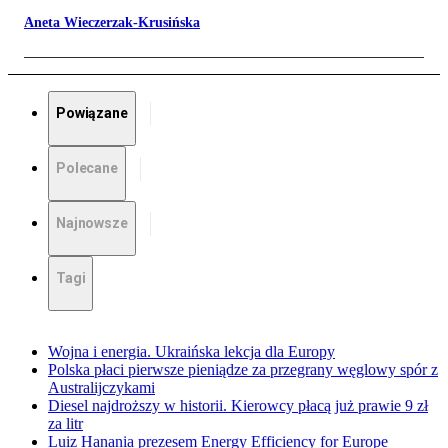
Aneta Wieczerzak-Krusińska
Powiązane
Polecane
Najnowsze
Tagi
Wojna i energia. Ukraińska lekcja dla Europy
Polska płaci pierwsze pieniądze za przegrany węglowy spór z
Australijczykami
Diesel najdroższy w historii. Kierowcy płacą już prawie 9 zł
za litr
Luiz Hanania prezesem Energy Efficiency for Europe