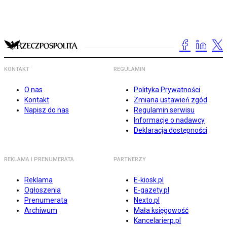
KONTAKT
REGULAMIN
O nas
Polityka Prywatności
Kontakt
Zmiana ustawień zgód
Napisz do nas
Regulamin serwisu
Informacje o nadawcy
Deklaracja dostępności
REKLAMA I PRENUMERATA
PARTNERZY
Reklama
E-kiosk.pl
Ogłoszenia
E-gazety.pl
Prenumerata
Nexto.pl
Archiwum
Mała księgowość
Kancelarierp.pl