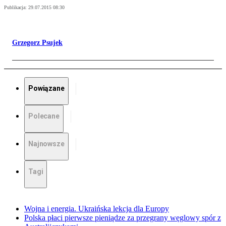
Publikacja:
29.07.2015 08:30
Grzegorz Psujek
Powiązane
Polecane
Najnowsze
Tagi
Wojna i energia. Ukraińska lekcja dla Europy
Polska płaci pierwsze pieniądze za przegrany węglowy spór z