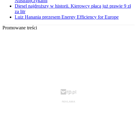
Australijczykami
Diesel najdroższy w historii. Kierowcy płacą już prawie 9 zł
za litr
Luiz Hanania prezesem Energy Efficiency for Europe
Promowane treści