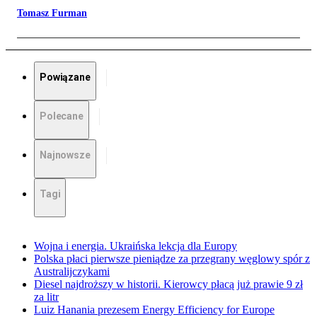
Tomasz Furman
Powiązane
Polecane
Najnowsze
Tagi
Wojna i energia. Ukraińska lekcja dla Europy
Polska płaci pierwsze pieniądze za przegrany węglowy spór z
Australijczykami
Diesel najdroższy w historii. Kierowcy płacą już prawie 9 zł
za litr
Luiz Hanania prezesem Energy Efficiency for Europe