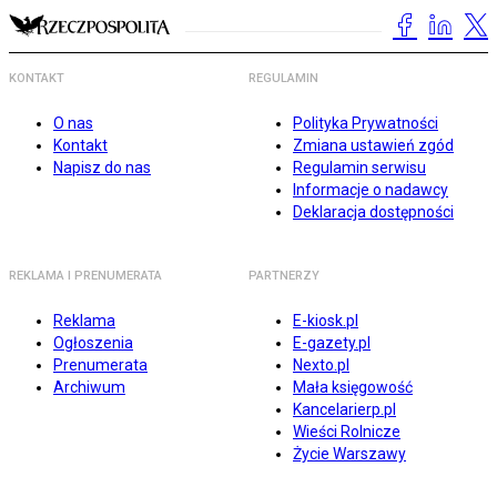
KONTAKT
REGULAMIN
O nas
Polityka Prywatności
Kontakt
Zmiana ustawień zgód
Napisz do nas
Regulamin serwisu
Informacje o nadawcy
Deklaracja dostępności
REKLAMA I PRENUMERATA
PARTNERZY
Reklama
E-kiosk.pl
Ogłoszenia
E-gazety.pl
Prenumerata
Nexto.pl
Archiwum
Mała księgowość
Kancelarierp.pl
Wieści Rolnicze
Życie Warszawy