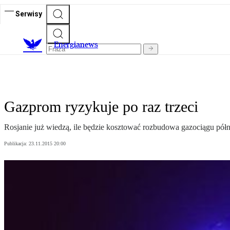
Serwisy
E
nergianews
Gazprom ryzykuje po raz trzeci
Ro­sja­nie już wie­dzą, ile będzie kosz­to­wać roz­bu­do­wa ga­zo­cią­gu pół
Publikacja:
23.11.2015 20:00