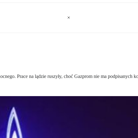
­noc­ne­go. Pra­ce na lą­dzie ru­szy­ły, choć Gaz­prom nie ma pod­pi­sa­nych ko