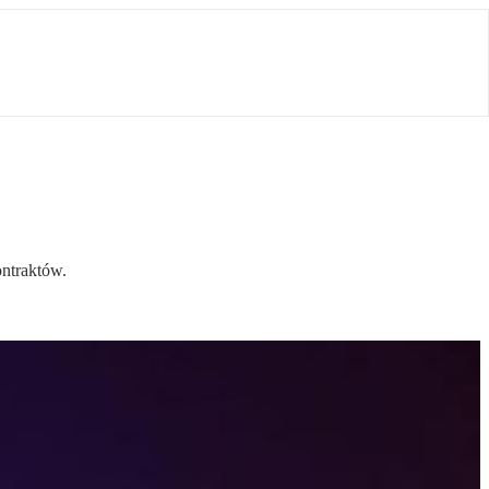
n­trak­tów.