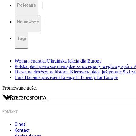
Polecane
Najnowsze
Tagi
Wojna i energia. Ukraińska lekcja dla Europy
Polska płaci pierwsze pieniądze za przegrany węglowy spór z 
Diesel najdroższy w historii. Kierowcy płacą już prawie 9 zł za 
Luiz Hanania prezesem Energy Efficiency for Europe
Promowane treści
KONTAKT
O nas
Kontakt