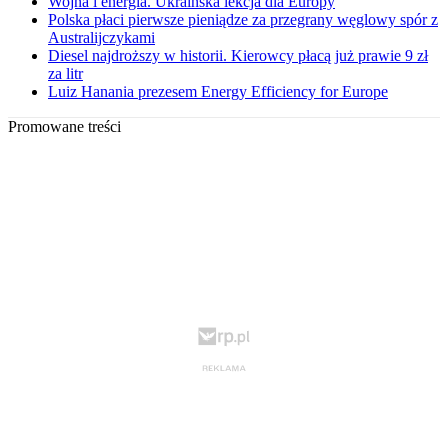
Wojna i energia. Ukraińska lekcja dla Europy
Polska płaci pierwsze pieniądze za przegrany węglowy spór z
Australijczykami
Diesel najdroższy w historii. Kierowcy płacą już prawie 9 zł
za litr
Luiz Hanania prezesem Energy Efficiency for Europe
Promowane treści