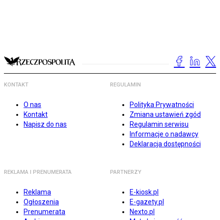
KONTAKT
REGULAMIN
O nas
Polityka Prywatności
Kontakt
Zmiana ustawień zgód
Napisz do nas
Regulamin serwisu
Informacje o nadawcy
Deklaracja dostępności
REKLAMA I PRENUMERATA
PARTNERZY
Reklama
E-kiosk.pl
Ogłoszenia
E-gazety.pl
Prenumerata
Nexto.pl