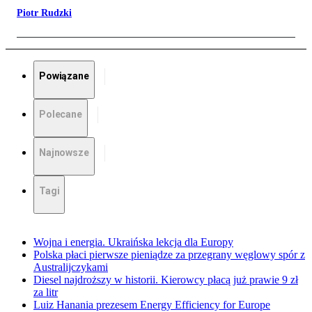
Piotr Rudzki
Powiązane
Polecane
Najnowsze
Tagi
Wojna i energia. Ukraińska lekcja dla Europy
Polska płaci pierwsze pieniądze za przegrany węglowy spór z
Australijczykami
Diesel najdroższy w historii. Kierowcy płacą już prawie 9 zł
za litr
Luiz Hanania prezesem Energy Efficiency for Europe