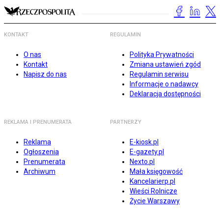
KONTAKT
REGULAMIN
O nas
Polityka Prywatności
Kontakt
Zmiana ustawień zgód
Napisz do nas
Regulamin serwisu
Informacje o nadawcy
Deklaracja dostępności
REKLAMA I PRENUMERATA
PARTNERZY
Reklama
E-kiosk.pl
Ogłoszenia
E-gazety.pl
Prenumerata
Nexto.pl
Archiwum
Mała księgowość
Kancelarierp.pl
Wieści Rolnicze
Życie Warszawy