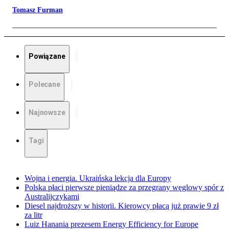
Tomasz Furman
Powiązane
Polecane
Najnowsze
Tagi
Wojna i energia. Ukraińska lekcja dla Europy
Polska płaci pierwsze pieniądze za przegrany węglowy spór z
Australijczykami
Diesel najdroższy w historii. Kierowcy płacą już prawie 9 zł
za litr
Luiz Hanania prezesem Energy Efficiency for Europe