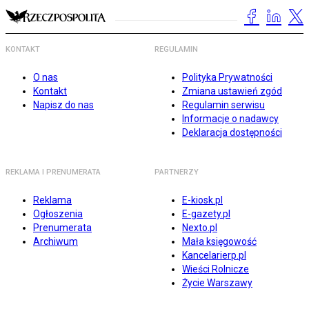
KONTAKT
REGULAMIN
O nas
Polityka Prywatności
Kontakt
Zmiana ustawień zgód
Napisz do nas
Regulamin serwisu
Informacje o nadawcy
Deklaracja dostępności
REKLAMA I PRENUMERATA
PARTNERZY
Reklama
E-kiosk.pl
Ogłoszenia
E-gazety.pl
Prenumerata
Nexto.pl
Archiwum
Mała księgowość
Kancelarierp.pl
Wieści Rolnicze
Życie Warszawy