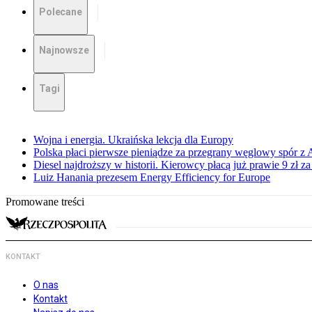
Polecane
Najnowsze
Tagi
Wojna i energia. Ukraińska lekcja dla Europy
Polska płaci pierwsze pieniądze za przegrany węglowy spór z 
Diesel najdroższy w historii. Kierowcy płacą już prawie 9 zł za 
Luiz Hanania prezesem Energy Efficiency for Europe
Promowane treści
KONTAKT
O nas
Kontakt