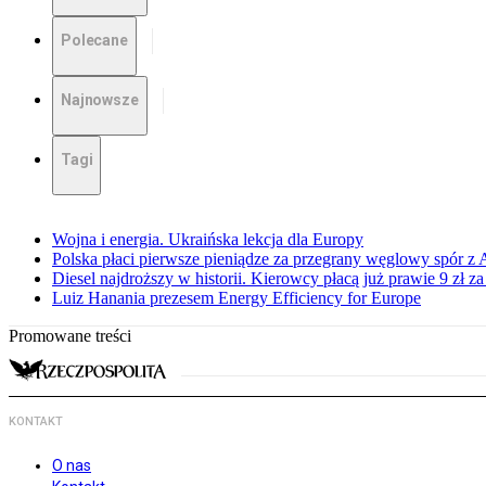
Polecane
Najnowsze
Tagi
Wojna i energia. Ukraińska lekcja dla Europy
Polska płaci pierwsze pieniądze za przegrany węglowy spór z 
Diesel najdroższy w historii. Kierowcy płacą już prawie 9 zł za 
Luiz Hanania prezesem Energy Efficiency for Europe
Promowane treści
KONTAKT
O nas