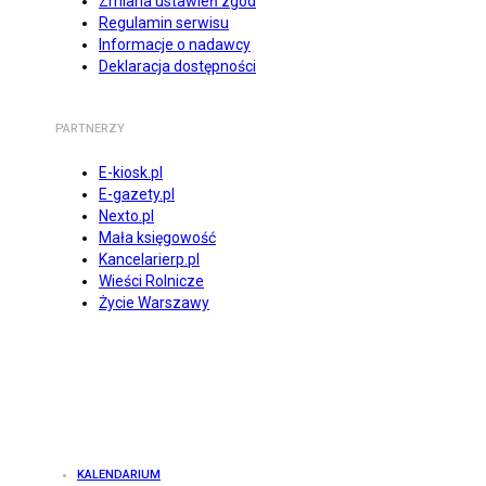
Zmiana ustawień zgód
Regulamin serwisu
Informacje o nadawcy
Deklaracja dostępności
PARTNERZY
E-kiosk.pl
E-gazety.pl
Nexto.pl
Mała księgowość
Kancelarierp.pl
Wieści Rolnicze
Życie Warszawy
KALENDARIUM