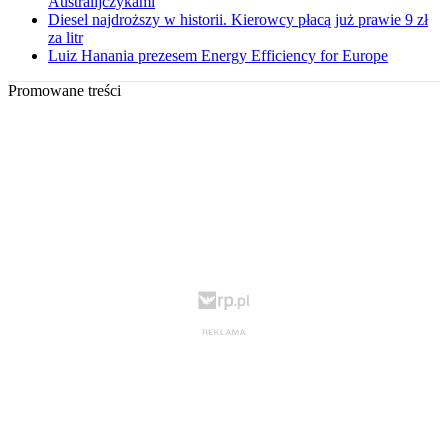
Australijczykami
Diesel najdroższy w historii. Kierowcy płacą już prawie 9 zł
za litr
Luiz Hanania prezesem Energy Efficiency for Europe
Promowane treści