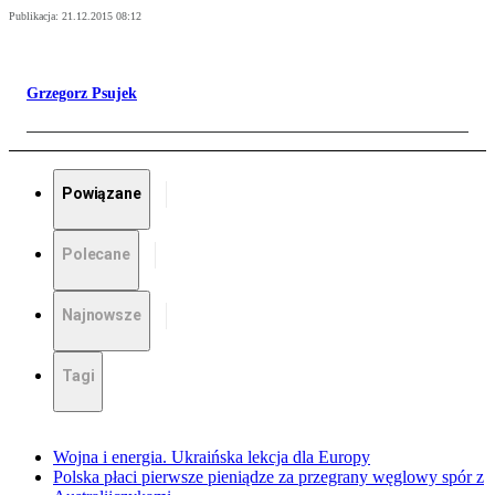
Publikacja:
21.12.2015 08:12
Grzegorz Psujek
Powiązane
Polecane
Najnowsze
Tagi
Wojna i energia. Ukraińska lekcja dla Europy
Polska płaci pierwsze pieniądze za przegrany węglowy spór z