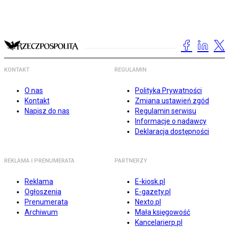
KONTAKT
REGULAMIN
O nas
Polityka Prywatności
Kontakt
Zmiana ustawień zgód
Napisz do nas
Regulamin serwisu
Informacje o nadawcy
Deklaracja dostępności
REKLAMA I PRENUMERATA
PARTNERZY
Reklama
E-kiosk.pl
Ogłoszenia
E-gazety.pl
Prenumerata
Nexto.pl
Archiwum
Mała księgowość
Kancelarierp.pl