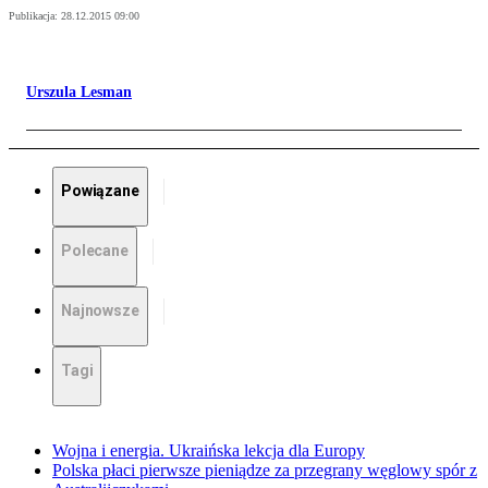
Publikacja:
28.12.2015 09:00
Urszula Lesman
Powiązane
Polecane
Najnowsze
Tagi
Wojna i energia. Ukraińska lekcja dla Europy
Polska płaci pierwsze pieniądze za przegrany węglowy spór z