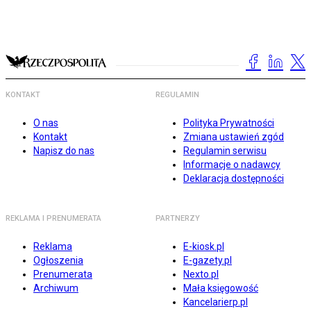
KONTAKT
REGULAMIN
O nas
Polityka Prywatności
Kontakt
Zmiana ustawień zgód
Napisz do nas
Regulamin serwisu
Informacje o nadawcy
Deklaracja dostępności
REKLAMA I PRENUMERATA
PARTNERZY
Reklama
E-kiosk.pl
Ogłoszenia
E-gazety.pl
Prenumerata
Nexto.pl
Archiwum
Mała księgowość
Kancelarierp.pl