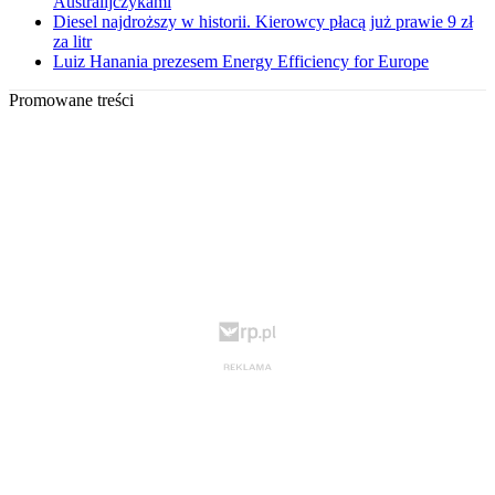
Australijczykami
Diesel najdroższy w historii. Kierowcy płacą już prawie 9 zł
za litr
Luiz Hanania prezesem Energy Efficiency for Europe
Promowane treści