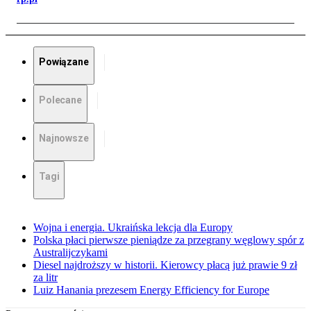
Powiązane
Polecane
Najnowsze
Tagi
Wojna i energia. Ukraińska lekcja dla Europy
Polska płaci pierwsze pieniądze za przegrany węglowy spór z
Australijczykami
Diesel najdroższy w historii. Kierowcy płacą już prawie 9 zł
za litr
Luiz Hanania prezesem Energy Efficiency for Europe