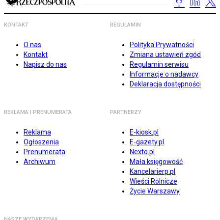
KONTAKT
REGULAMIN
O nas
Polityka Prywatności
Kontakt
Zmiana ustawień zgód
Napisz do nas
Regulamin serwisu
Informacje o nadawcy
Deklaracja dostępności
REKLAMA I PRENUMERATA
PARTNERZY
Reklama
E-kiosk.pl
Ogłoszenia
E-gazety.pl
Prenumerata
Nexto.pl
Archiwum
Mała księgowość
Kancelarierp.pl
Wieści Rolnicze
Życie Warszawy
NASZE WYDARZENIA