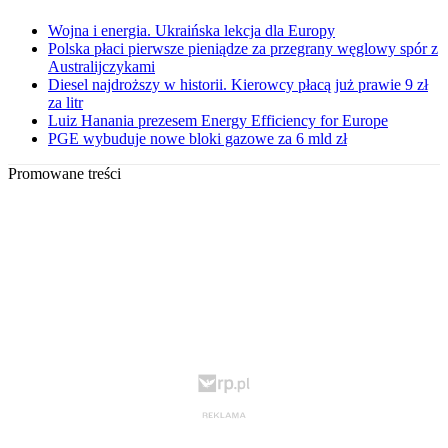
Wojna i energia. Ukraińska lekcja dla Europy
Polska płaci pierwsze pieniądze za przegrany węglowy spór z
Australijczykami
Diesel najdroższy w historii. Kierowcy płacą już prawie 9 zł
za litr
Luiz Hanania prezesem Energy Efficiency for Europe
PGE wybuduje nowe bloki gazowe za 6 mld zł
Promowane treści