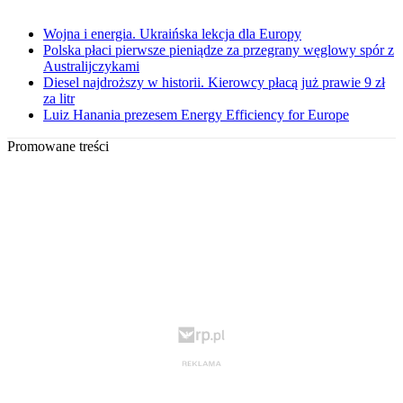
Wojna i energia. Ukraińska lekcja dla Europy
Polska płaci pierwsze pieniądze za przegrany węglowy spór z
Australijczykami
Diesel najdroższy w historii. Kierowcy płacą już prawie 9 zł
za litr
Luiz Hanania prezesem Energy Efficiency for Europe
Promowane treści