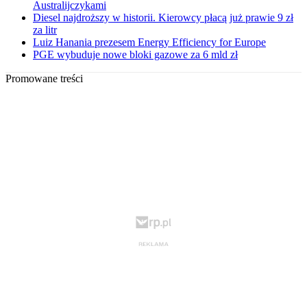
Australijczykami
Diesel najdroższy w historii. Kierowcy płacą już prawie 9 zł
za litr
Luiz Hanania prezesem Energy Efficiency for Europe
PGE wybuduje nowe bloki gazowe za 6 mld zł
Promowane treści