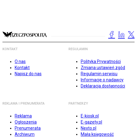
KONTAKT
REGULAMIN
O nas
Polityka Prywatności
Kontakt
Zmiana ustawień zgód
Napisz do nas
Regulamin serwisu
Informacje o nadawcy
Deklaracja dostępności
REKLAMA I PRENUMERATA
PARTNERZY
Reklama
E-kiosk.pl
Ogłoszenia
E-gazety.pl
Prenumerata
Nexto.pl
Archiwum
Mała księgowość