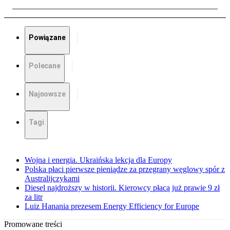
Powiązane
Polecane
Najnowsze
Tagi
Wojna i energia. Ukraińska lekcja dla Europy
Polska płaci pierwsze pieniądze za przegrany węglowy spór z
Australijczykami
Diesel najdroższy w historii. Kierowcy płacą już prawie 9 zł
za litr
Luiz Hanania prezesem Energy Efficiency for Europe
Promowane treści