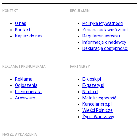
KONTAKT
REGULAMIN
O nas
Polityka Prywatności
Kontakt
Zmiana ustawień zgód
Napisz do nas
Regulamin serwisu
Informacje o nadawcy
Deklaracja dostępności
REKLAMA I PRENUMERATA
PARTNERZY
Reklama
E-kiosk.pl
Ogłoszenia
E-gazety.pl
Prenumerata
Nexto.pl
Archiwum
Mała księgowość
Kancelarierp.pl
Wieści Rolnicze
Życie Warszawy
NASZE WYDARZENIA