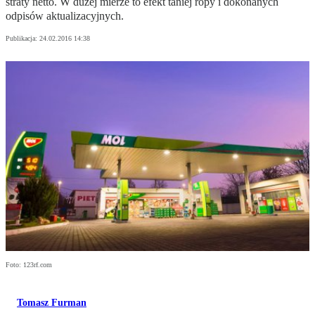
straty netto. W dużej mierze to efekt taniej ropy i dokonanych
odpisów aktualizacyjnych.
Publikacja:
24.02.2016 14:38
Foto: 123rf.com
Tomasz Furman