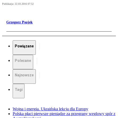
Publikacja:
22.03.2016 07:52
Grzegorz Psujek
Powiązane
Polecane
Najnowsze
Tagi
Wojna i energia. Ukraińska lekcja dla Europy
Polska płaci pierwsze pieniądze za przegrany węglowy spór z