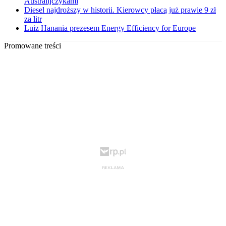
Australijczykami
Diesel najdroższy w historii. Kierowcy płacą już prawie 9 zł
za litr
Luiz Hanania prezesem Energy Efficiency for Europe
Promowane treści