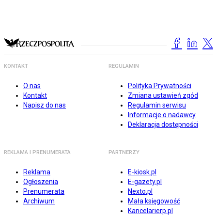
KONTAKT
REGULAMIN
O nas
Polityka Prywatności
Kontakt
Zmiana ustawień zgód
Napisz do nas
Regulamin serwisu
Informacje o nadawcy
Deklaracja dostępności
REKLAMA I PRENUMERATA
PARTNERZY
Reklama
E-kiosk.pl
Ogłoszenia
E-gazety.pl
Prenumerata
Nexto.pl
Archiwum
Mała księgowość
Kancelarierp.pl