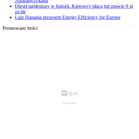
Australijczykami
Diesel najdroższy w historii. Kierowcy płacą już prawie 9 zł
za litr
Luiz Hanania prezesem Energy Efficiency for Europe
Promowane treści