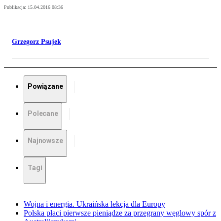
Publikacja:
15.04.2016 08:36
Grzegorz Psujek
Powiązane
Polecane
Najnowsze
Tagi
Wojna i energia. Ukraińska lekcja dla Europy
Polska płaci pierwsze pieniądze za przegrany węglowy spór z