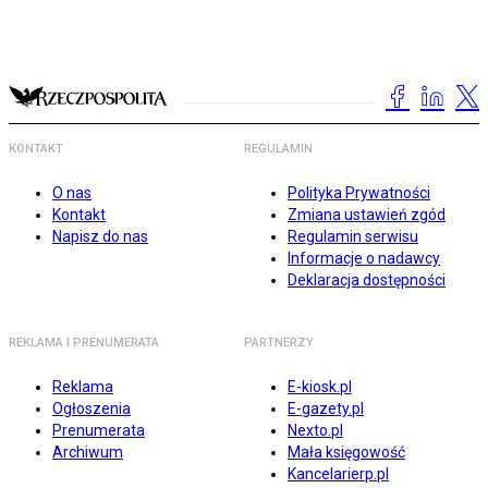
KONTAKT
REGULAMIN
O nas
Polityka Prywatności
Kontakt
Zmiana ustawień zgód
Napisz do nas
Regulamin serwisu
Informacje o nadawcy
Deklaracja dostępności
REKLAMA I PRENUMERATA
PARTNERZY
Reklama
E-kiosk.pl
Ogłoszenia
E-gazety.pl
Prenumerata
Nexto.pl
Archiwum
Mała księgowość
Kancelarierp.pl