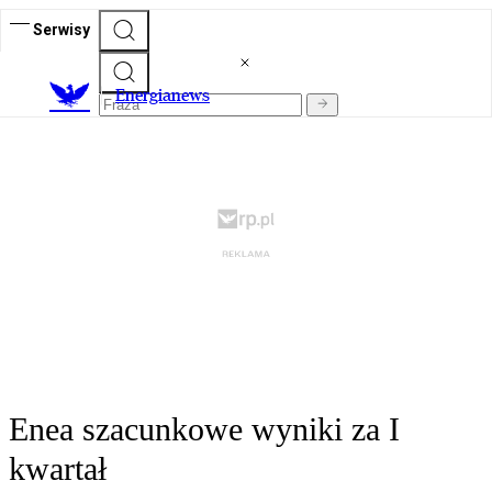
Serwisy
E
nergianews
Enea szacunkowe wyniki za I
kwartał