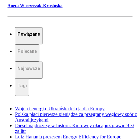
Aneta Wieczerzak-Krusińska
Powiązane
Polecane
Najnowsze
Tagi
Wojna i energia. Ukraińska lekcja dla Europy
Polska płaci pierwsze pieniądze za przegrany węglowy spór z
Australijczykami
Diesel najdroższy w historii. Kierowcy płacą już prawie 9 zł
za litr
Luiz Hanania prezesem Energy Efficiency for Europe