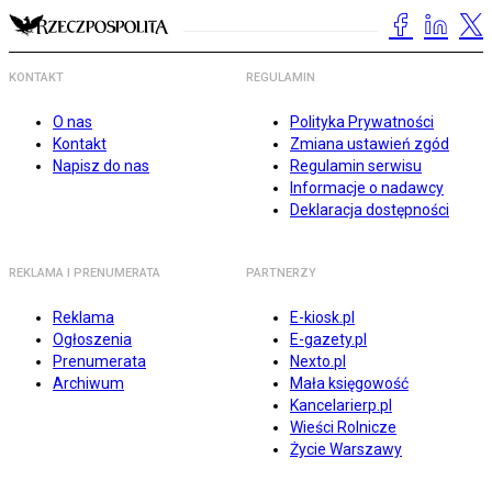
KONTAKT
REGULAMIN
O nas
Polityka Prywatności
Kontakt
Zmiana ustawień zgód
Napisz do nas
Regulamin serwisu
Informacje o nadawcy
Deklaracja dostępności
REKLAMA I PRENUMERATA
PARTNERZY
Reklama
E-kiosk.pl
Ogłoszenia
E-gazety.pl
Prenumerata
Nexto.pl
Archiwum
Mała księgowość
Kancelarierp.pl
Wieści Rolnicze
Życie Warszawy