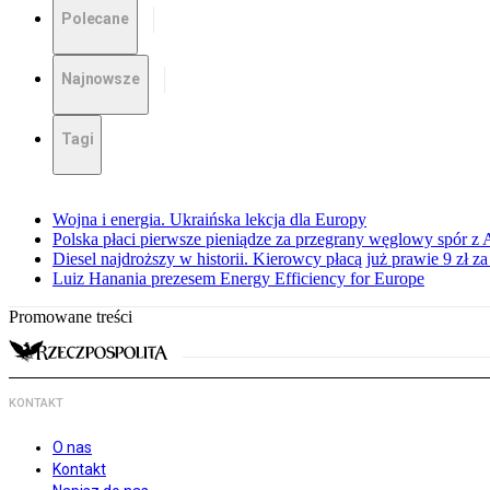
Polecane
Najnowsze
Tagi
Wojna i energia. Ukraińska lekcja dla Europy
Polska płaci pierwsze pieniądze za przegrany węglowy spór z 
Diesel najdroższy w historii. Kierowcy płacą już prawie 9 zł za 
Luiz Hanania prezesem Energy Efficiency for Europe
Promowane treści
KONTAKT
O nas
Kontakt