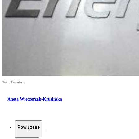
Foto: Bloomberg
Aneta Wieczerzak-Krusińska
Powiązane