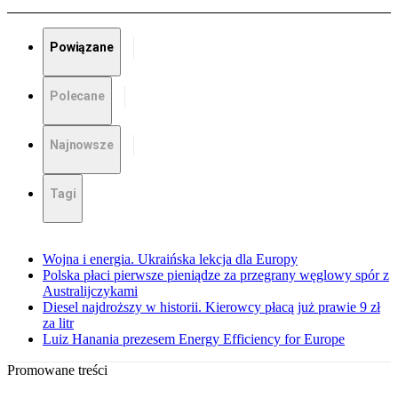
Powiązane
Polecane
Najnowsze
Tagi
Wojna i energia. Ukraińska lekcja dla Europy
Polska płaci pierwsze pieniądze za przegrany węglowy spór z
Australijczykami
Diesel najdroższy w historii. Kierowcy płacą już prawie 9 zł
za litr
Luiz Hanania prezesem Energy Efficiency for Europe
Promowane treści