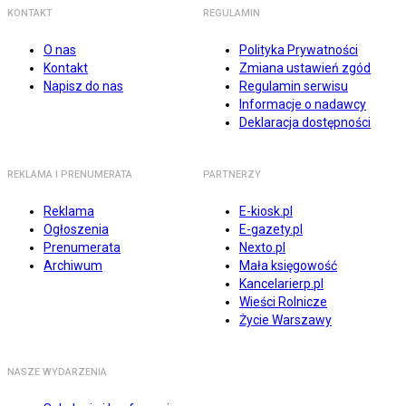
KONTAKT
REGULAMIN
O nas
Polityka Prywatności
Kontakt
Zmiana ustawień zgód
Napisz do nas
Regulamin serwisu
Informacje o nadawcy
Deklaracja dostępności
REKLAMA I PRENUMERATA
PARTNERZY
Reklama
E-kiosk.pl
Ogłoszenia
E-gazety.pl
Prenumerata
Nexto.pl
Archiwum
Mała księgowość
Kancelarierp.pl
Wieści Rolnicze
Życie Warszawy
NASZE WYDARZENIA