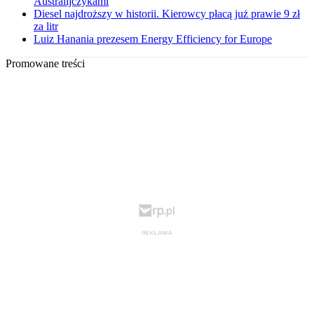
Australijczykami
Diesel najdroższy w historii. Kierowcy płacą już prawie 9 zł
za litr
Luiz Hanania prezesem Energy Efficiency for Europe
Promowane treści