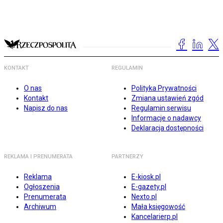
KONTAKT
REGULAMIN
O nas
Polityka Prywatności
Kontakt
Zmiana ustawień zgód
Napisz do nas
Regulamin serwisu
Informacje o nadawcy
Deklaracja dostępności
REKLAMA I PRENUMERATA
PARTNERZY
Reklama
E-kiosk.pl
Ogłoszenia
E-gazety.pl
Prenumerata
Nexto.pl
Archiwum
Mała księgowość
Kancelarierp.pl