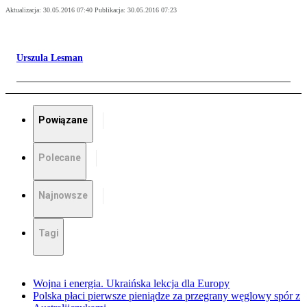
Aktualizacja:
30.05.2016 07:40
Publikacja:
30.05.2016 07:23
Urszula Lesman
Powiązane
Polecane
Najnowsze
Tagi
Wojna i energia. Ukraińska lekcja dla Europy
Polska płaci pierwsze pieniądze za przegrany węglowy spór z