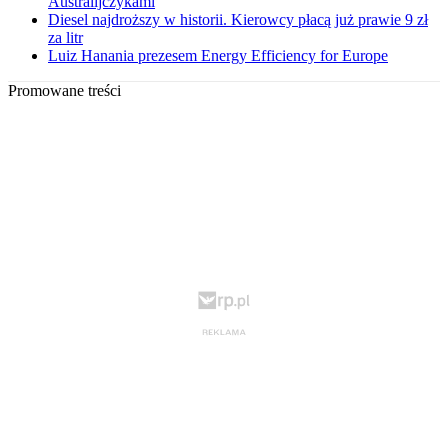
Australijczykami
Diesel najdroższy w historii. Kierowcy płacą już prawie 9 zł
za litr
Luiz Hanania prezesem Energy Efficiency for Europe
Promowane treści