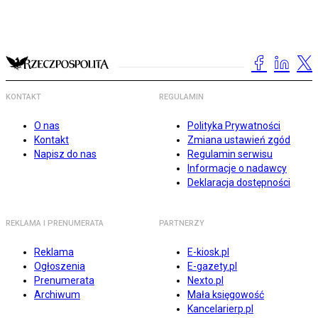
KONTAKT
REGULAMIN
O nas
Polityka Prywatności
Kontakt
Zmiana ustawień zgód
Napisz do nas
Regulamin serwisu
Informacje o nadawcy
Deklaracja dostępności
REKLAMA I PRENUMERATA
PARTNERZY
Reklama
E-kiosk.pl
Ogłoszenia
E-gazety.pl
Prenumerata
Nexto.pl
Archiwum
Mała księgowość
Kancelarierp.pl