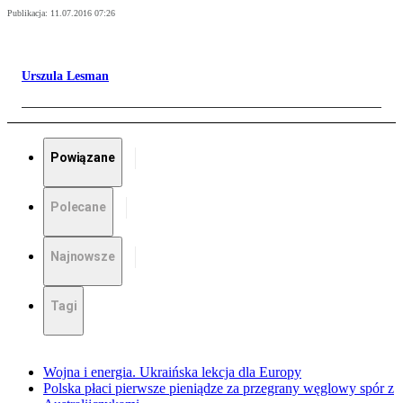
Publikacja:
11.07.2016 07:26
Urszula Lesman
Powiązane
Polecane
Najnowsze
Tagi
Wojna i energia. Ukraińska lekcja dla Europy
Polska płaci pierwsze pieniądze za przegrany węglowy spór z