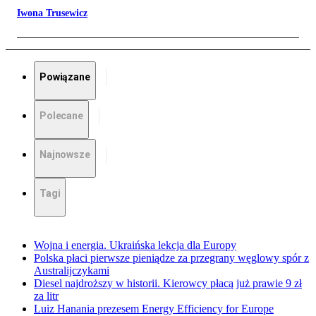
Iwona Trusewicz
Powiązane
Polecane
Najnowsze
Tagi
Wojna i energia. Ukraińska lekcja dla Europy
Polska płaci pierwsze pieniądze za przegrany węglowy spór z
Australijczykami
Diesel najdroższy w historii. Kierowcy płacą już prawie 9 zł
za litr
Luiz Hanania prezesem Energy Efficiency for Europe