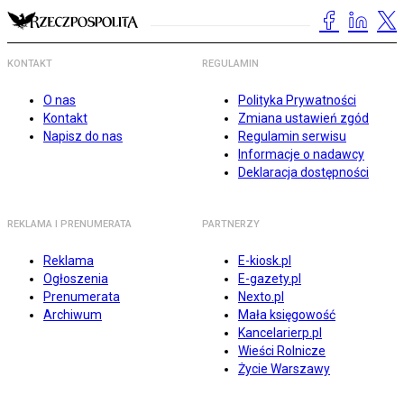
KONTAKT
REGULAMIN
O nas
Polityka Prywatności
Kontakt
Zmiana ustawień zgód
Napisz do nas
Regulamin serwisu
Informacje o nadawcy
Deklaracja dostępności
REKLAMA I PRENUMERATA
PARTNERZY
Reklama
E-kiosk.pl
Ogłoszenia
E-gazety.pl
Prenumerata
Nexto.pl
Archiwum
Mała księgowość
Kancelarierp.pl
Wieści Rolnicze
Życie Warszawy