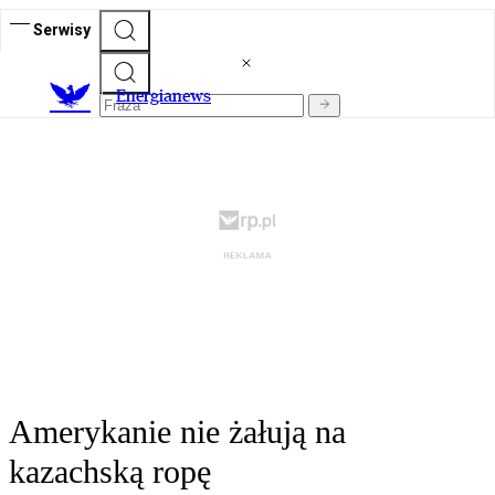
Serwisy
E
nergianews
Amerykanie nie żałują na
kazachską ropę