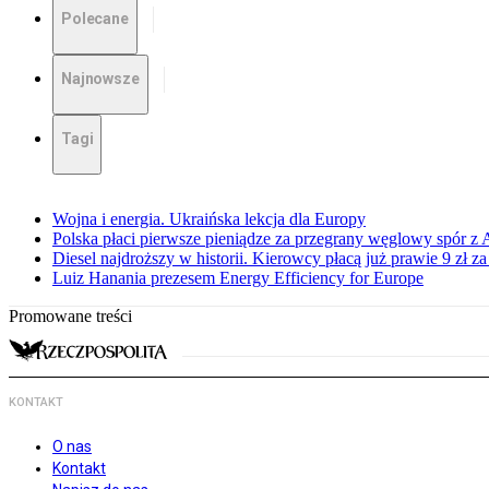
Polecane
Najnowsze
Tagi
Wojna i energia. Ukraińska lekcja dla Europy
Polska płaci pierwsze pieniądze za przegrany węglowy spór z 
Diesel najdroższy w historii. Kierowcy płacą już prawie 9 zł za 
Luiz Hanania prezesem Energy Efficiency for Europe
Promowane treści
KONTAKT
O nas
Kontakt