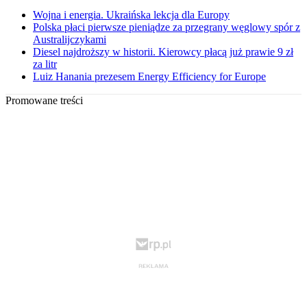
Wojna i energia. Ukraińska lekcja dla Europy
Polska płaci pierwsze pieniądze za przegrany węglowy spór z
Australijczykami
Diesel najdroższy w historii. Kierowcy płacą już prawie 9 zł
za litr
Luiz Hanania prezesem Energy Efficiency for Europe
Promowane treści