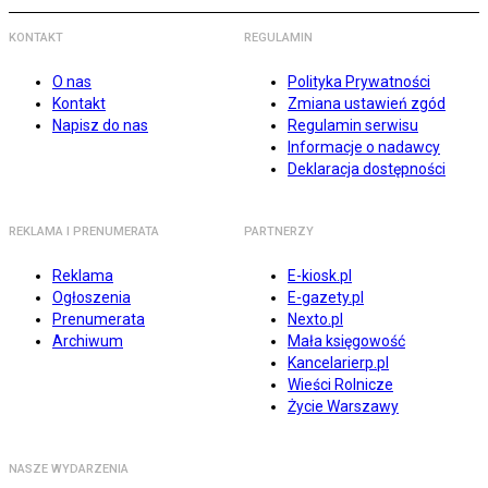
KONTAKT
REGULAMIN
O nas
Polityka Prywatności
Kontakt
Zmiana ustawień zgód
Napisz do nas
Regulamin serwisu
Informacje o nadawcy
Deklaracja dostępności
REKLAMA I PRENUMERATA
PARTNERZY
Reklama
E-kiosk.pl
Ogłoszenia
E-gazety.pl
Prenumerata
Nexto.pl
Archiwum
Mała księgowość
Kancelarierp.pl
Wieści Rolnicze
Życie Warszawy
NASZE WYDARZENIA