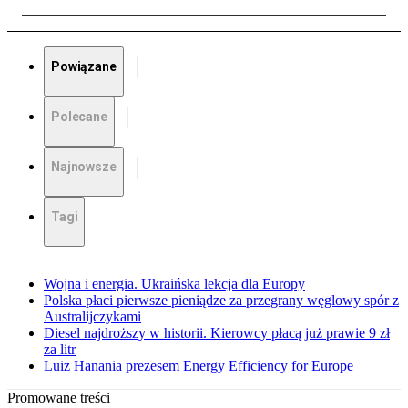
Powiązane
Polecane
Najnowsze
Tagi
Wojna i energia. Ukraińska lekcja dla Europy
Polska płaci pierwsze pieniądze za przegrany węglowy spór z
Australijczykami
Diesel najdroższy w historii. Kierowcy płacą już prawie 9 zł
za litr
Luiz Hanania prezesem Energy Efficiency for Europe
Promowane treści