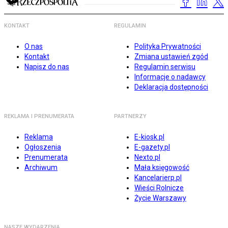
KONTAKT
REGULAMIN
O nas
Polityka Prywatności
Kontakt
Zmiana ustawień zgód
Napisz do nas
Regulamin serwisu
Informacje o nadawcy
Deklaracja dostępności
REKLAMA I PRENUMERATA
PARTNERZY
Reklama
E-kiosk.pl
Ogłoszenia
E-gazety.pl
Prenumerata
Nexto.pl
Archiwum
Mała księgowość
Kancelarierp.pl
Wieści Rolnicze
Życie Warszawy
NASZE WYDARZENIA