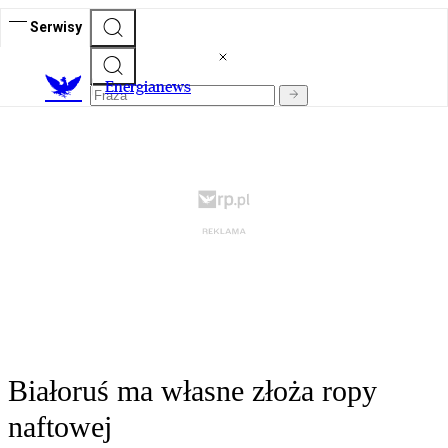
Serwisy
E
nergianews
Białoruś ma własne złoża ropy
naftowej