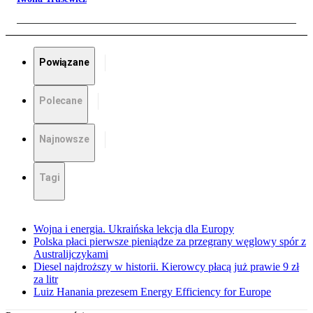
Powiązane
Polecane
Najnowsze
Tagi
Wojna i energia. Ukraińska lekcja dla Europy
Polska płaci pierwsze pieniądze za przegrany węglowy spór z
Australijczykami
Diesel najdroższy w historii. Kierowcy płacą już prawie 9 zł
za litr
Luiz Hanania prezesem Energy Efficiency for Europe