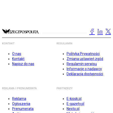
KONTAKT
REGULAMIN
O nas
Polityka Prywatności
Kontakt
Zmiana ustawień zgód
Napisz do nas
Regulamin serwisu
Informacje o nadawcy
Deklaracja dostępności
REKLAMA I PRENUMERATA
PARTNERZY
Reklama
E-kiosk.pl
Ogłoszenia
E-gazety.pl
Prenumerata
Nexto.pl