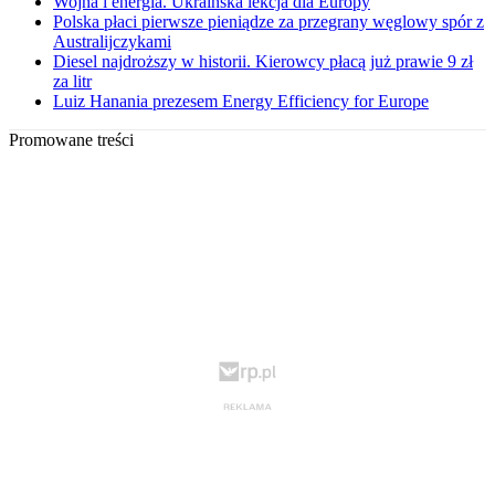
Wojna i energia. Ukraińska lekcja dla Europy
Polska płaci pierwsze pieniądze za przegrany węglowy spór z
Australijczykami
Diesel najdroższy w historii. Kierowcy płacą już prawie 9 zł
za litr
Luiz Hanania prezesem Energy Efficiency for Europe
Promowane treści