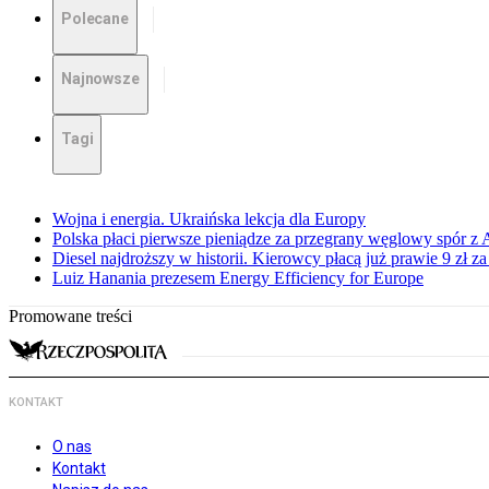
Polecane
Najnowsze
Tagi
Wojna i energia. Ukraińska lekcja dla Europy
Polska płaci pierwsze pieniądze za przegrany węglowy spór z 
Diesel najdroższy w historii. Kierowcy płacą już prawie 9 zł za 
Luiz Hanania prezesem Energy Efficiency for Europe
Promowane treści
KONTAKT
O nas
Kontakt