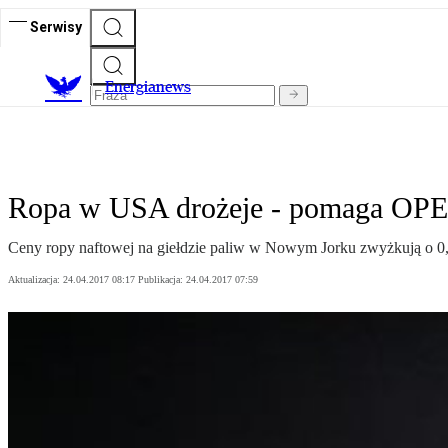
Serwisy
E
nergianews
Ropa w USA drożeje - pomaga OPEC
Ceny ropy naftowej na giełdzie paliw w Nowym Jorku zwyżkują o 0,
Aktualizacja:
24.04.2017 08:17
Publikacja:
24.04.2017 07:59