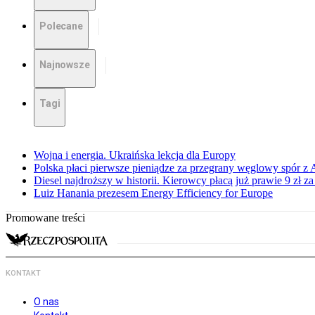
Polecane
Najnowsze
Tagi
Wojna i energia. Ukraińska lekcja dla Europy
Polska płaci pierwsze pieniądze za przegrany węglowy spór z 
Diesel najdroższy w historii. Kierowcy płacą już prawie 9 zł za 
Luiz Hanania prezesem Energy Efficiency for Europe
Promowane treści
KONTAKT
O nas