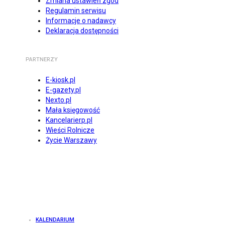
Zmiana ustawień zgód
Regulamin serwisu
Informacje o nadawcy
Deklaracja dostępności
PARTNERZY
E-kiosk.pl
E-gazety.pl
Nexto.pl
Mała księgowość
Kancelarierp.pl
Wieści Rolnicze
Życie Warszawy
KALENDARIUM