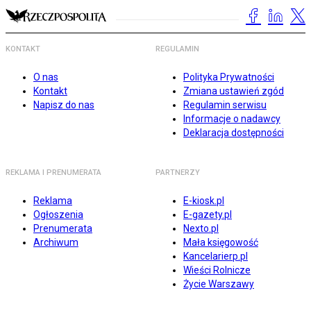
KONTAKT
REGULAMIN
O nas
Polityka Prywatności
Kontakt
Zmiana ustawień zgód
Napisz do nas
Regulamin serwisu
Informacje o nadawcy
Deklaracja dostępności
REKLAMA I PRENUMERATA
PARTNERZY
Reklama
E-kiosk.pl
Ogłoszenia
E-gazety.pl
Prenumerata
Nexto.pl
Archiwum
Mała księgowość
Kancelarierp.pl
Wieści Rolnicze
Życie Warszawy