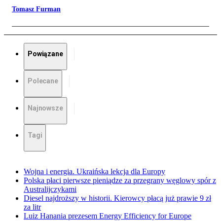
Tomasz Furman
Powiązane
Polecane
Najnowsze
Tagi
Wojna i energia. Ukraińska lekcja dla Europy
Polska płaci pierwsze pieniądze za przegrany węglowy spór z
Australijczykami
Diesel najdroższy w historii. Kierowcy płacą już prawie 9 zł
za litr
Luiz Hanania prezesem Energy Efficiency for Europe