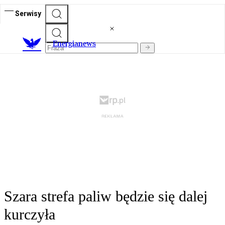
Serwisy
E
nergianews
Szara strefa paliw będzie się dalej
kurczyła