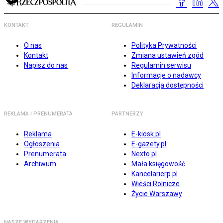
KONTAKT
REGULAMIN
O nas
Polityka Prywatności
Kontakt
Zmiana ustawień zgód
Napisz do nas
Regulamin serwisu
Informacje o nadawcy
Deklaracja dostępności
REKLAMA I PRENUMERATA
PARTNERZY
Reklama
E-kiosk.pl
Ogłoszenia
E-gazety.pl
Prenumerata
Nexto.pl
Archiwum
Mała księgowość
Kancelarierp.pl
Wieści Rolnicze
Życie Warszawy
NASZE WYDARZENIA