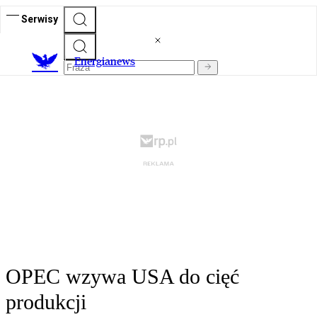
Serwisy
E
nergianews
OPEC wzywa USA do cięć
produkcji