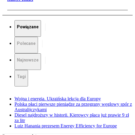
Powiązane
Polecane
Najnowsze
Tagi
Wojna i energia. Ukraińska lekcja dla Europy
Polska płaci pierwsze pieniądze za przegrany węglowy spór z
Australijczykami
Diesel najdroższy w historii. Kierowcy płacą już prawie 9 zł
za litr
Luiz Hanania prezesem Energy Efficiency for Europe