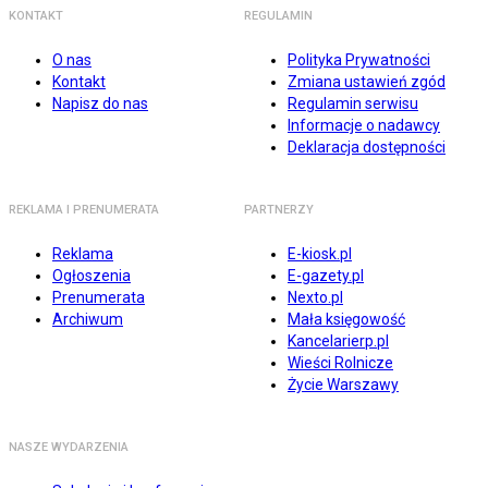
KONTAKT
REGULAMIN
O nas
Polityka Prywatności
Kontakt
Zmiana ustawień zgód
Napisz do nas
Regulamin serwisu
Informacje o nadawcy
Deklaracja dostępności
REKLAMA I PRENUMERATA
PARTNERZY
Reklama
E-kiosk.pl
Ogłoszenia
E-gazety.pl
Prenumerata
Nexto.pl
Archiwum
Mała księgowość
Kancelarierp.pl
Wieści Rolnicze
Życie Warszawy
NASZE WYDARZENIA