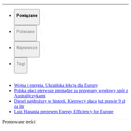
Powiązane
Polecane
Najnowsze
Tagi
Wojna i energia. Ukraińska lekcja dla Europy
Polska płaci pierwsze pieniądze za przegrany węglowy spór z
Australijczykami
Diesel najdroższy w historii. Kierowcy płacą już prawie 9 zł
za litr
Luiz Hanania prezesem Energy Efficiency for Europe
Promowane treści